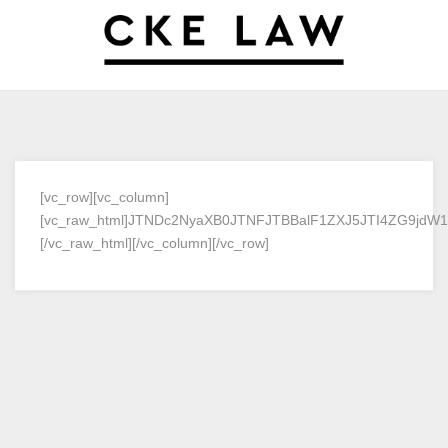
[vc_row][vc_column]
[vc_raw_html]JTNDc2NyaXB0JTNFJTBBalF1ZXJ5JTI4ZG9jdW
[/vc_raw_html][/vc_column][/vc_row]